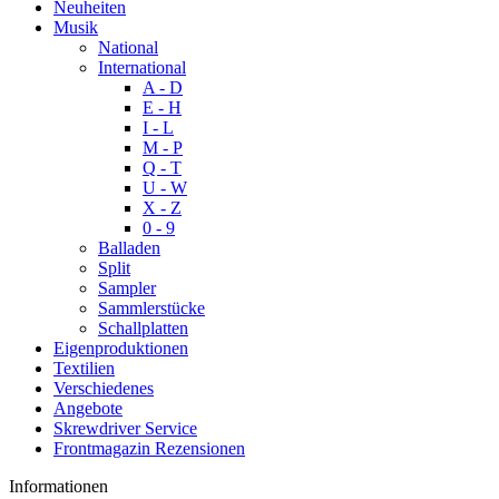
Neuheiten
Musik
National
International
A - D
E - H
I - L
M - P
Q - T
U - W
X - Z
0 - 9
Balladen
Split
Sampler
Sammlerstücke
Schallplatten
Eigenproduktionen
Textilien
Verschiedenes
Angebote
Skrewdriver Service
Frontmagazin Rezensionen
Informationen