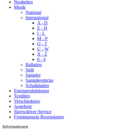
Neuheiten
Musik
National
International
A - D
E - H
I - L
M - P
Q - T
U - W
X - Z
0 - 9
Balladen
Split
Sampler
Sammlerstücke
Schallplatten
Eigenproduktionen
Textilien
Verschiedenes
Angebote
Skrewdriver Service
Frontmagazin Rezensionen
Informationen