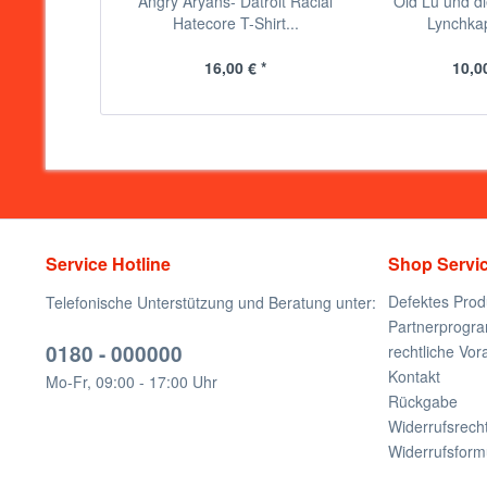
Angry Aryans- Datroit Racial
Old Lu und di
Hatecore T-Shirt...
Lynchkape
16,00 € *
10,00
Service Hotline
Shop Servi
Defektes Prod
Telefonische Unterstützung und Beratung unter:
Partnerprogr
0180 - 000000
rechtliche Vo
Kontakt
Mo-Fr, 09:00 - 17:00 Uhr
Rückgabe
Widerrufsrech
Widerrufsform