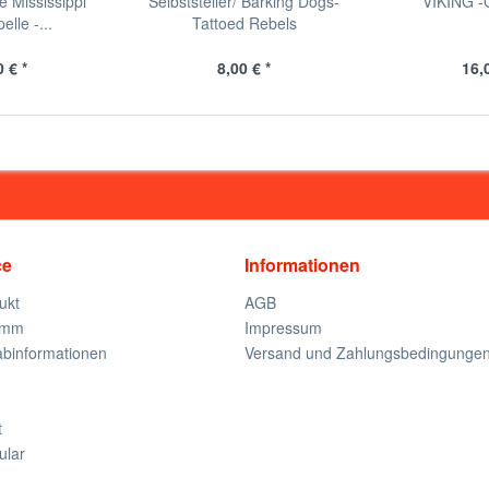
e Mississippi
Selbststeller/ Barking Dogs-
VIKING -
lle -...
Tattoed Rebels
 € *
8,00 € *
16,
ce
Informationen
ukt
AGB
amm
Impressum
rabinformationen
Versand und Zahlungsbedingunge
t
ular