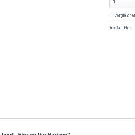
Vergleiche
Artikel-Nr.:
land)- Fire on the Horizon"