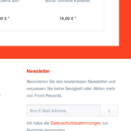
Odens son-
Sorus -Viimane Kaitseliin
Rebell Hell-
00 € *
16,00 € *
20
Newsletter
Abonnieren Sie den kostenlosen Newsletter und
verpassen Sie keine Neuigkeit oder Aktion mehr
n
von Front Records.
Ich habe die
Datenschutzbestimmungen
zur
Kenntnis genommen.