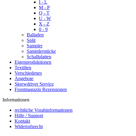
I - L
M - P
Q - T
U - W
X - Z
0 - 9
Balladen
Split
Sampler
Sammlerstücke
Schallplatten
Eigenproduktionen
Textilien
Verschiedenes
Angebote
Skrewdriver Service
Frontmagazin Rezensionen
Informationen
rechtliche Vorabinformationen
Hilfe / Support
Kontakt
Widerrufsrecht