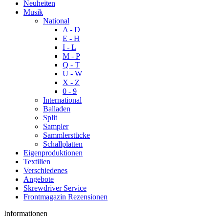
Neuheiten
Musik
National
A - D
E - H
I - L
M - P
Q - T
U - W
X - Z
0 - 9
International
Balladen
Split
Sampler
Sammlerstücke
Schallplatten
Eigenproduktionen
Textilien
Verschiedenes
Angebote
Skrewdriver Service
Frontmagazin Rezensionen
Informationen