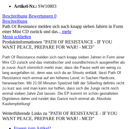
Artikel-Nr.:
SW10803
Beschreibung
Bewertungen
0
Beschreibung
Path Of Resistance melden sich nach knapp sieben Jahren in Form
einer Mini CD zurück und das...
mehr
Menü schließen
Produktinformationen "PATH OF RESISTANCE - IF YOU
WANT PEACE, PREPARE FOR WAR! - MCD"
Path Of Resistance melden sich nach knapp sieben Jahren in Form einer
Mini CD zurück und das melodischer und soundtechnisch ausgereifter als
je zuvor. Auch stimmlich merkt man, dass die Pause wohl ein wenig zu
lang ausgefallen ist, denn was sich da an Shouts entlädt, lässt Path Of
Resistance noch einmal auf ein höheres Level, in Sachen Hardcore,
heranwachen. Mit 21:00 Minuten Spielzeit fällt der Silberling defintiv nicht
zu kurz aus und man kann nur hoffen, dass sich die Jungs nicht noch
einmal sieben Jahre Zeit lassen. Die EP kommt im schön gestalteten
Digisleeve daher und rundet das Ganze noch einmal ab. Absolute
Kaufempfehlung!
Weiterführende Links zu "PATH OF RESISTANCE - IF YOU
WANT PEACE, PREPARE FOR WAR! - MCD"
Fragen zum Artikel?