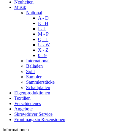
Neuheiten
Musik
National
A - D
E - H
I - L
M - P
Q - T
U - W
X - Z
0 - 9
International
Balladen
Split
Sampler
Sammlerstücke
Schallplatten
Eigenproduktionen
Textilien
Verschiedenes
Angebote
Skrewdriver Service
Frontmagazin Rezensionen
Informationen