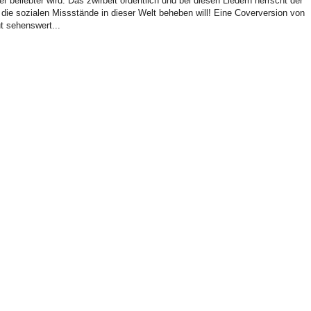
beliebter wird. Das zwirbelt ordentlich und bei diesen Liedern herrscht der
d die sozialen Missstände in dieser Welt beheben will! Eine Coverversion von
ut sehenswert...