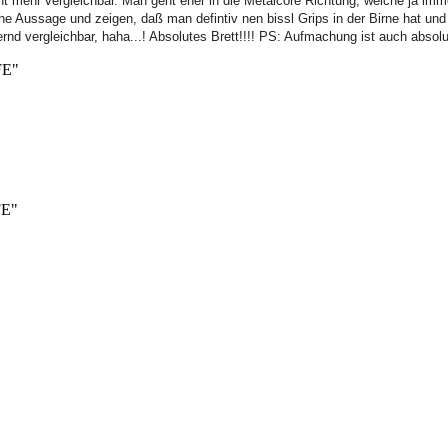
mehr vergleichbar. Man geht eher in die Metalcore Richtung, welche ja immer 
che Aussage und zeigen, daß man defintiv nen bissl Grips in der Birne hat un
ernd vergleichbar, haha...! Absolutes Brett!!!! PS: Aufmachung ist auch absol
FE"
FE"