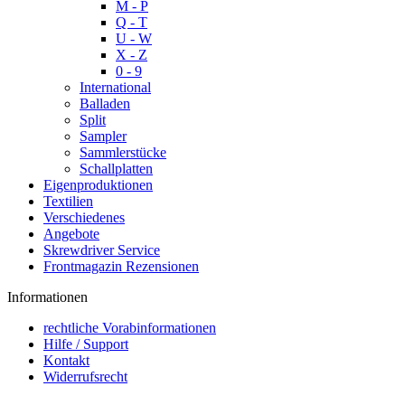
M - P
Q - T
U - W
X - Z
0 - 9
International
Balladen
Split
Sampler
Sammlerstücke
Schallplatten
Eigenproduktionen
Textilien
Verschiedenes
Angebote
Skrewdriver Service
Frontmagazin Rezensionen
Informationen
rechtliche Vorabinformationen
Hilfe / Support
Kontakt
Widerrufsrecht