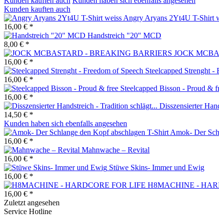
Kunden kauften auch
Kunden haben sich ebenfalls angesehen
Kunden kauften auch
Angry Aryans 2Yt4U T-Shirt 
16,00 € *
Handstreich "20" MCD
8,00 € *
JOCK MCBA
16,00 € *
Steelcapped Strenght -
16,00 € *
Steelcapped Bisson - Proud & f
16,00 € *
Disszensierter Hands
14,50 € *
Kunden haben sich ebenfalls angesehen
Amok- Der Schl
16,00 € *
Mahnwache – Revital
16,00 € *
Stüwe Skins- Immer und Ewig
16,00 € *
H8MACHINE - HAR
16,00 € *
Zuletzt angesehen
Service Hotline