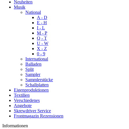
Neuheiten
Musik
National
A - D
E - H
I - L
M - P
Q - T
U - W
X - Z
0 - 9
International
Balladen
Split
Sampler
Sammlerstücke
Schallplatten
Eigenproduktionen
Textilien
Verschiedenes
Angebote
Skrewdriver Service
Frontmagazin Rezensionen
Informationen