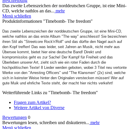
Beschreibung
Das zweite Lebenszeichen der norddeutschen Gruppe, ist eine Mini-
CD, welche nathlos an das...
mehr
Menü schließen
Produktinformationen "Timebomb- The freedom"
Das zweite Lebenszeichen der norddeutschen Gruppe, ist eine Mini-CD,
welche nathlos an das erste Album "The way" anschliesst! Sie bezeichnen
ihren Stil als "Streetcore Rock'n'Roll" und das dürfte den Nagel auch auf
den Kopf treffen! Das was leider, seit Jahren an Musik, nicht mehr aus
Übersee kommt, bietet hier eine deutsche Band! Direkt und
kompromisslos geht es zur Sache! Der Kampf für Freiheit und das
Überleben unserer Art, zieht sich wie ein roter Faden durch die
hochpolitischen Texte! 8 Lieder werden geboten, wobei 3 Titel neu vertonte
Werke von den "Arresting Officers" und "The Klansmen" (2x) sind, welche
sich in keinster Weise hinter den Originalen verstecken müssen! Wer auf
gute Muik und ehrliche Texte steht, der macht hier nichts verkehrt!
Weiterführende Links zu "Timebomb- The freedom"
Fragen zum Artikel?
Weitere Artikel von Diverse
Bewertungen
0
Bewertungen lesen, schreiben und diskutieren...
mehr
Menü schließen