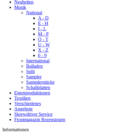
Neuheiten
Musik
National
A - D
E - H
I - L
M - P
Q - T
U - W
X - Z
0 - 9
International
Balladen
Split
Sampler
Sammlerstücke
Schallplatten
Eigenproduktionen
Textilien
Verschiedenes
Angebote
Skrewdriver Service
Frontmagazin Rezensionen
Informationen