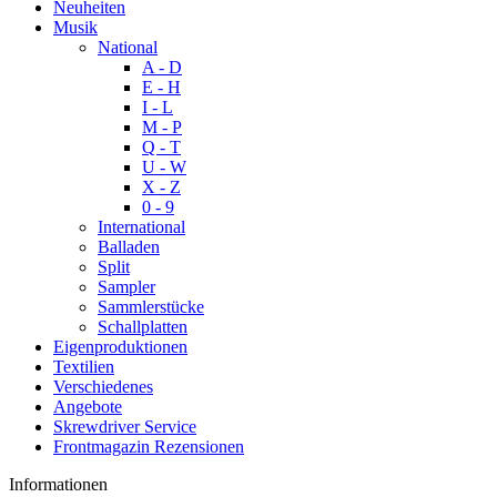
Neuheiten
Musik
National
A - D
E - H
I - L
M - P
Q - T
U - W
X - Z
0 - 9
International
Balladen
Split
Sampler
Sammlerstücke
Schallplatten
Eigenproduktionen
Textilien
Verschiedenes
Angebote
Skrewdriver Service
Frontmagazin Rezensionen
Informationen