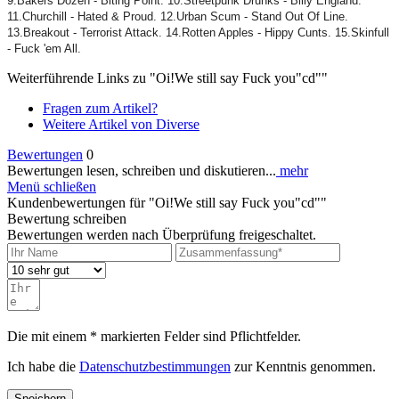
9.Bakers Dozen - Biting Point. 10.Streetpunk Drunks - Billy England.
11.Churchill - Hated & Proud. 12.Urban Scum - Stand Out Of Line.
13.Breakout - Terrorist Attack. 14.Rotten Apples - Hippy Cunts. 15.Skinfull
- Fuck 'em All.
Weiterführende Links zu "Oi!We still say Fuck you"cd""
Fragen zum Artikel?
Weitere Artikel von Diverse
Bewertungen
0
Bewertungen lesen, schreiben und diskutieren...
mehr
Menü schließen
Kundenbewertungen für "Oi!We still say Fuck you"cd""
Bewertung schreiben
Bewertungen werden nach Überprüfung freigeschaltet.
Die mit einem * markierten Felder sind Pflichtfelder.
Ich habe die
Datenschutzbestimmungen
zur Kenntnis genommen.
Speichern