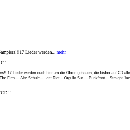
Samplers!!!17 Lieder werden...
mehr
CD""
!!!17 Lieder werden euch hier um die Ohren gehauen, die bisher auf CD alle 
he Firm---- Alte Schule--- Last Riot--- Orgullo Sur --- Punkfront--- Straight Ja
2"CD""