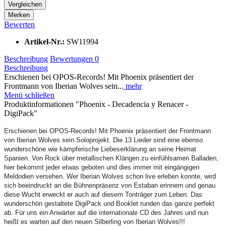
Vergleichen
Merken
Bewerten
Artikel-Nr.:
SW11994
Beschreibung
Bewertungen
0
Beschreibung
Erschienen bei OPOS-Records! Mit Phoenix präsentiert der
Frontmann von Iberian Wolves sein...
mehr
Menü schließen
Produktinformationen "Phoenix - Decadencia y Renacer -
DigiPack"
Erschienen bei OPOS-Records! Mit Phoenix präsentiert der Frontmann
von Iberian Wolves sein Soloprojekt. Die 13 Lieder sind eine ebenso
wunderschöne wie kämpferische Liebeserklärung an seine Heimat
Spanien. Von Rock über metallischen Klängen zu einfühlsamen Balladen,
hier bekommt jeder etwas geboten und dies immer mit eingängigen
Meldodien versehen. Wer Iberian Wolves schon live erleben konnte, wird
sich beeindruckt an die Bühnenpräsenz von Estaban erinnern und genau
diese Wucht erweckt er auch auf diesem Tonträger zum Leben. Das
wunderschön gestaltete DigiPack und Booklet runden das ganze perfekt
ab. Für uns ein Anwärter auf die internationale CD des Jahres und nun
heißt es warten auf den neuen Silberling von Iberian Wolves!!!