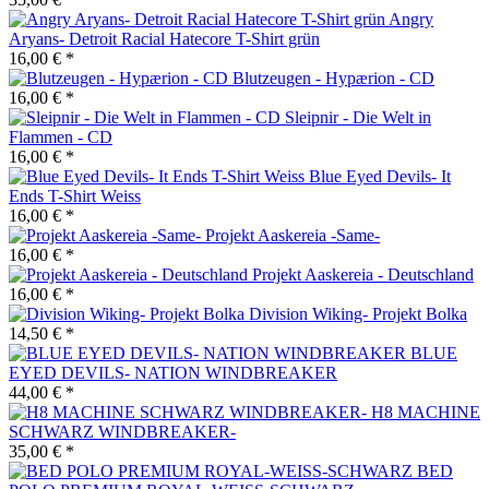
Angry
Aryans- Detroit Racial Hatecore T-Shirt grün
16,00 € *
Blutzeugen - Hypærion - CD
16,00 € *
Sleipnir - Die Welt in
Flammen - CD
16,00 € *
Blue Eyed Devils- It
Ends T-Shirt Weiss
16,00 € *
Projekt Aaskereia -Same-
16,00 € *
Projekt Aaskereia - Deutschland
16,00 € *
Division Wiking- Projekt Bolka
14,50 € *
BLUE
EYED DEVILS- NATION WINDBREAKER
44,00 € *
H8 MACHINE
SCHWARZ WINDBREAKER-
35,00 € *
BED