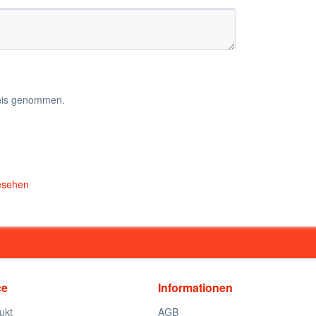
nis genommen.
esehen
ce
Informationen
ukt
AGB