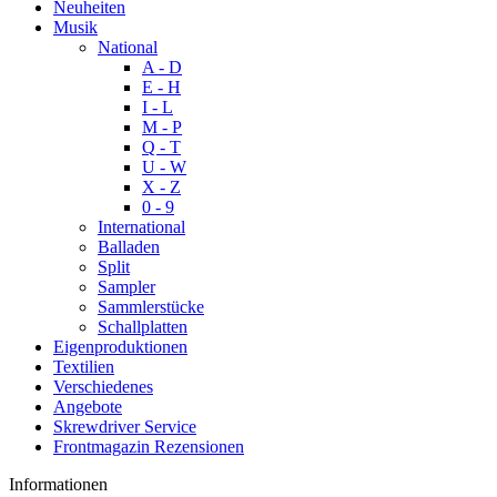
Neuheiten
Musik
National
A - D
E - H
I - L
M - P
Q - T
U - W
X - Z
0 - 9
International
Balladen
Split
Sampler
Sammlerstücke
Schallplatten
Eigenproduktionen
Textilien
Verschiedenes
Angebote
Skrewdriver Service
Frontmagazin Rezensionen
Informationen