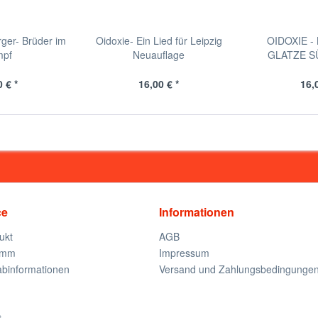
ger- Brüder im
Oidoxie- Ein Lied für Leipzig
OIDOXIE -
mpf
Neuauflage
GLATZE S
 € *
16,00 € *
16,
ce
Informationen
ukt
AGB
amm
Impressum
rabinformationen
Versand und Zahlungsbedingunge