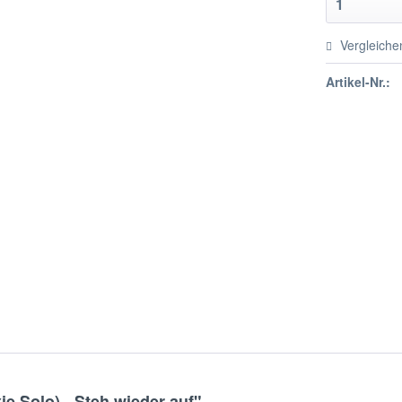
Vergleiche
Artikel-Nr.:
ie Solo) - Steh wieder auf"