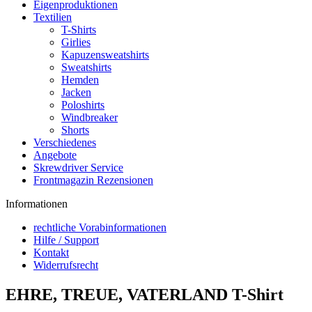
Eigenproduktionen
Textilien
T-Shirts
Girlies
Kapuzensweatshirts
Sweatshirts
Hemden
Jacken
Poloshirts
Windbreaker
Shorts
Verschiedenes
Angebote
Skrewdriver Service
Frontmagazin Rezensionen
Informationen
rechtliche Vorabinformationen
Hilfe / Support
Kontakt
Widerrufsrecht
EHRE, TREUE, VATERLAND T-Shirt