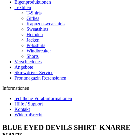
Eigenproduktionen
Textilien
T-Shirts
Girlies
Kapuzensweatshirts
Sweatshirts
Hemden
Jacken
Poloshirts
Windbreaker
Shorts
Verschiedenes
Angebote
Skrewdriver Service
Frontmagazin Rezensionen
Informationen
rechtliche Vorabinformationen
Hilfe / Support
Kontakt
Widerrufsrecht
BLUE EYED DEVILS SHIRT- KNARRE